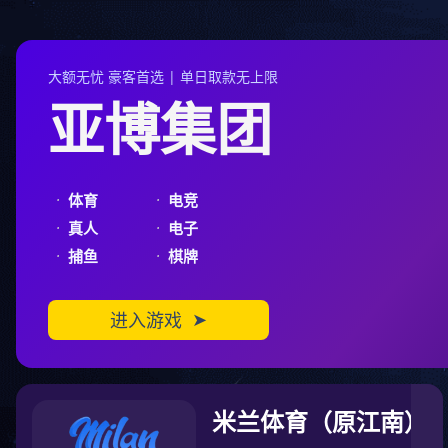
经典案例
摩纳哥