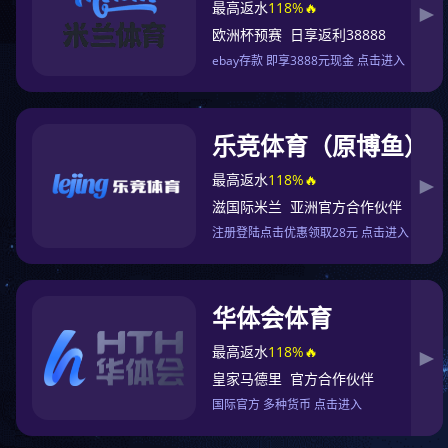
预测展
2026-03-18
本篇文章将深入分析摩
记录及近期状态，再分
给出赛前预测。通过全
1、历史
摩纳哥与斯特拉斯在过
他们在心理上增添了信
现。
近期状态方面，摩纳哥
观斯特拉斯，在过去几
总的来看，两队在历史
更有动力争取胜利，而