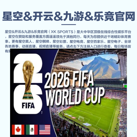
经典案例
沈梓捷：从篮球新星到职业
生涯巅峰的奋斗历程与成长
故事
2026-03-20
沈梓捷，这位年轻的篮球新星，在中国篮球界崭露头角，
其奋斗历程和成长故事引人瞩目。从初出茅庐的少年到如