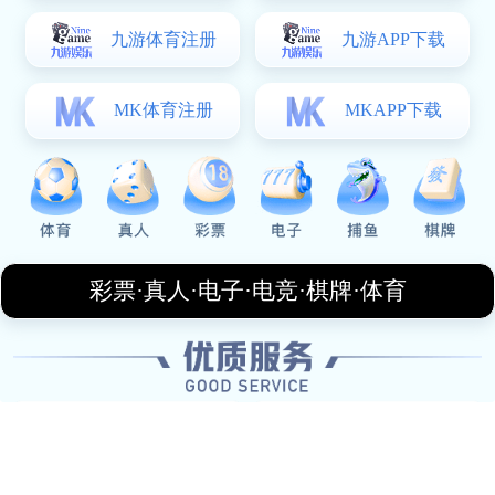
梓捷也面临着许多困难，如身体素质不足、心理压力等。
但正是这些挑战，让他更加坚定地追求自己的梦想，努力
克服每一次困难，最终在青少年赛场上崭露头角，为日后
的职业生涯奠定基础。
2、职业生涯的发展
高中毕业后，沈梓捷选择加入当地的一支职业球队，这标
志着他正式踏入职业篮球领域。在这支球队中，他与众多
优秀球员同场竞技，不断提升自己的水平。刚开始时，由
于缺乏经验，他在比赛中的表现起伏不定，但他始终保持
积极向上的态度，通过观看录像分析自身不足，加以改
进。
经过几年的锤炼，沈梓捷逐渐成为球队的重要成员。他不
仅在得分方面表现突出，还能够为队友创造机会，使整个
球队运转得更为流畅。他强大的个人能力和良好的团队意
识，使得他赢得了教练和队友们的一致认可，也吸引了一
些俱乐部管理层的关注。
最终，在一次重要赛事中，他凭借精彩表现获得了观众与
媒体的一致好评，并成功签约一支顶级联赛球队。这一步