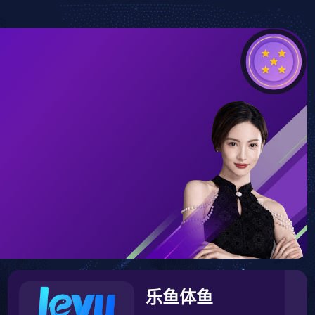
首页
解读
鹈鹕精彩对决全场直