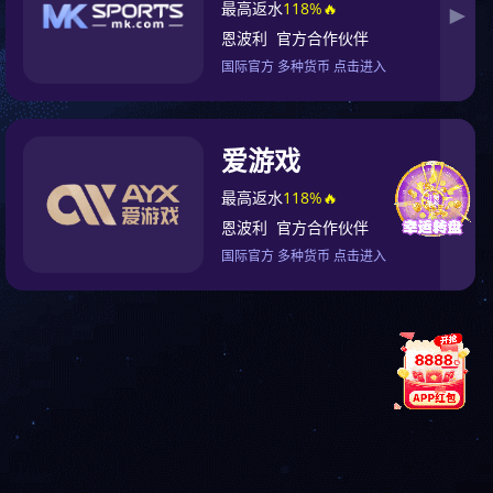
文将对此次精彩对决进行
这些方面，我们可以更好
们深入探讨这场比赛的各
定于某月某日晚上8点开
务，比如某些知名体育网
电视或者大型显示屏，确
外出游玩或工作，也可以
史交锋记录等，这些都能