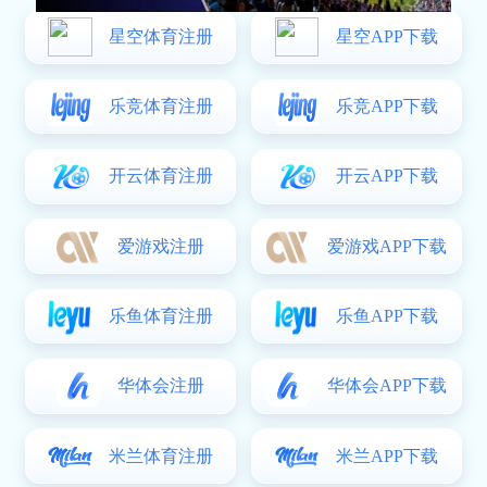
高效执行。比赛过程中，皇马球员们的出色表现令人印象
深刻，他们的进攻犀利、防守稳固，形成了一种无懈可击
的整体战斗力。从比赛策略、球员表现到团队精神等多个
方面分析，这场胜利是皇马在本赛季中的一次重要宣示，
也为他们接下来的征程奠定了良好的基础。
1、全方位的战术布局
皇家马德里在本场比赛中展现出了极其成熟的战术布局。
主教练通过精心设计的战术，使得球队能够在进攻和防守
之间自如切换。在控球方面，皇马始终保持着高压态势，
不给对手任何喘息之机。通过快速传递与跑动，球队不断
撕扯罗马防线，为后续进攻创造机会。
此外，皇马在定位球和反击方面也显示出了极大的威胁。
每一次角球和任意球都成为了潜在的得分机会。而在反击
时，球队则凭借速度和默契迅速展开攻击，让罗马难以应
对。这种全方位的战略部署使得皇马能够将优势最大化，
有效控制比赛节奏。
总结来说，本场比赛的战术布局不仅仅是针对罗马上，而
是将整个赛季以来积累下来的经验与智慧结合起来，使得