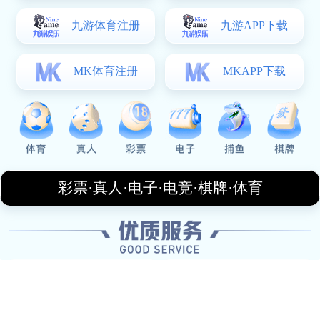
皇马会在接下来的赛事中继续保持竞争力。
2、明星球员精彩表现
此次对阵罗马，皇家马德里的多名核心球员均发挥出色，
尤其是在进攻端展现出惊人的火力。一些明星球员通过个
人技术与团队配合相结合，为球队打入关键进球。比如某
位前锋，无疑成为了全场焦点，他不仅频繁制造威胁，还
贡献了两粒进球，展现出了顶级射手风范。
此外，中场指挥官也是不可忽视的重要一环。他通过精准
传导，将防线与前锋紧密联系，实现了有效衔接。他的一
脚直塞助攻更是让人印象深刻，为其他队友创造了良好机
会。这样的表现充分体现了他作为核心骨干的重要性。
最后，在防守端，后卫们同样值得称道。他们不仅成功遏
制住了对手的攻击，还积极参与到进攻中来，通过边路突
破制造威胁。在整体表现上，所有明星球员都为这场大胜
贡献了一份力量，共同书写了一段辉煌篇章。
3、团队合作精神
除了个别明星选手外，这场比赛更能突出的是皇家马德里
的团队合作精神。每位队员都明白自己在球队中的角色，