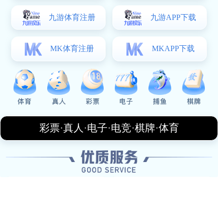
的关系，让这场比赛总是蕴含着更大的意义，而不仅限于
积分榜上的数字。
2、球队实力与近期状态
从整体实力来看，萨斯菲与贝格拉诺各具特色。萨斯菲以
其稳健防守和快速反击著称，近年来通过引入年轻球员不
断增强阵容深度。而贝格拉诺则以攻势足球闻名，其高压
逼抢战术常常能够威胁到对手防线，两者风格迥异，但均
具备很强竞争力。
近期，两队状态回暖，尤其是在联赛中表现突出，使得这
场较量更加引人期待。萨斯菲最近几轮取得连胜，在主教
练的调教下逐渐形成了一套行之有效的战术体系。而贝格
拉诺同样不甘示弱，他们在客场表现出色，多名攻击手状
态回暖，为本次交锋注入了更多变数。
随着比赛临近，这种状态上的良好表现无疑给双方增添了
信心，也加大了彼此间心理博弈的成分。在这样的氛围下
进行比赛，无论结果如何，都必将是一场精彩纷呈的盛
宴。
3、战术分析与应对策略