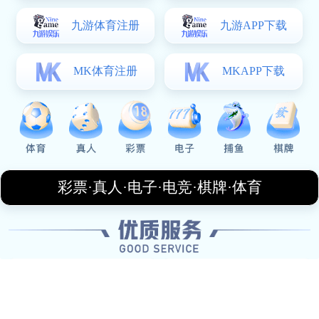
最后，除了硬件设施与训练外，教练组对战略规划及选手
心理辅导也起到了决定性作用。专业而细致入微的指导，
让每位选手都能自信应对各种复杂局面，为整个团队增添
了强大的后盾。
2、选手个体表现突出
对于任何一支成功的战队而言，个体选手的表现都是不可
或缺的一环。在这个排行榜中，不少WE战队成员以超高
K/D比率和击杀数跻身前列，他们用实际行动证明了自己
的实力。这些优秀的数据不仅反映出他们个人技术过硬，
同时也显示了其对游戏节奏把控能力强。
再者，有些选手还展现出了极强的信息获取与判断能力。
在瞬息万变的战斗环境中，他们能够迅速分析敌方动向并
作出有效反应，这也是其排名靠前的重要原因之一。而这
种能力通常源于长时间积累和实战经验。
此外，不同于其他战队单一风格化打法，WE成员各具特
色，各自在擅长的位置上发挥特长，使得整个团队形成多
元化的发展模式。这种灵活性让对手难以预测，从而为他
们争取胜利创造了更大机会。
3、团队配合战略升级