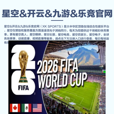
经典案例
018珀斯光荣对阵墨尔本胜
利精彩赛事回顾与分析
2026-04-05
在018赛季的澳大利亚足球联赛中，珀斯光荣与墨尔本胜
利的对决无疑是一场精彩纷呈的赛事。这场比赛不仅展现
了两队球员的高超技艺，更是体现了各自战术布局的重要