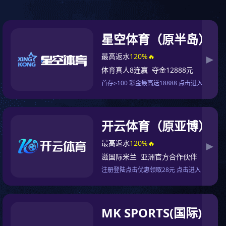
乐竟
经典案例
新闻发布
服务方向
沟通
乐竟体育
决回顾精