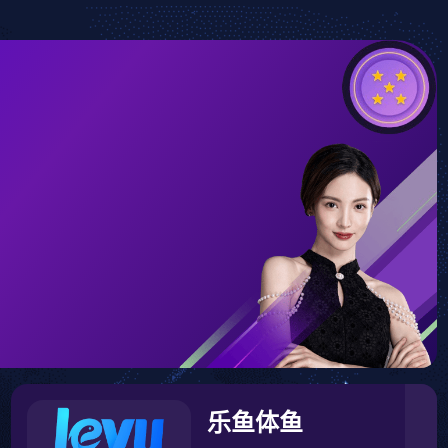
首页
解读
年世界杯德国与瑞典对