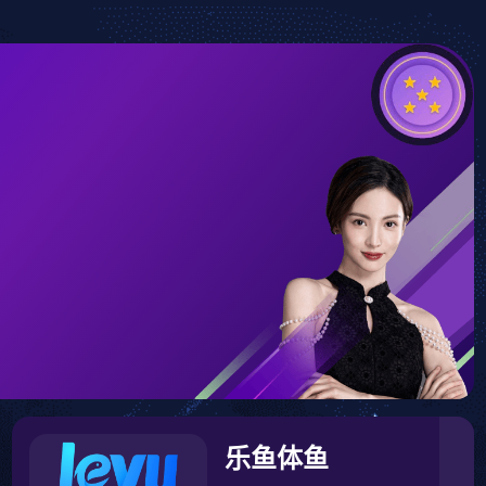
首页
解读
亚与匈牙利足球对决