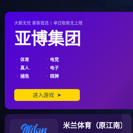
经典案例
保加利