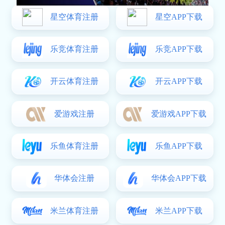
情与感动。比赛过程中，精彩瞬间频频出现，从精彩进球
到巧妙配合，无不引人注目。这场赛事不仅是技术与战术
的较量，更是团结与友谊的体现，充分体现了足球作为全
球运动的独特魅力。在接下来的文章中，我们将从比赛过
程、球员表现、战术分析以及观众反响四个方面进行详细
探讨，深入解析这场精彩对决所带来的影响。
1、比赛过程回顾
友谊赛的开局阶段，双方都显得格外谨慎，尽量避免犯
错。罗威队凭借主场之利，在控球和进攻组织上占据了一
定优势。他们通过中场传导，将球迅速推向前场，为攻击
手创造机会。瑞典球队则采取稳健防守策略，希望通过反
击寻找得分机会。随着比赛深入，双方逐渐放开了手脚，
拼抢变得更加激烈。
第一个进球出现在比赛的中段，罗威队的一次快速反击打
破了僵局。在一次精妙的配合后，一名前锋抓住机会，将
球送入网底。这一进球点燃了现场气氛，也让罗威队士气
大增。然而瑞典球队并没有因此气馁，他们迅速调整战
术，加大压迫力度，并寻求扳平比分的机会。