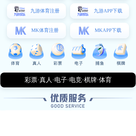
随后的时间里，两队互有攻守，各自创造了几次威胁性进
攻。但瑞典球队终于迎来了他们期待已久的时刻，通过一
次角球机会成功扳平比分，这一刻让他们充满信心并激励
全队继续奋斗。比赛进入白热化阶段，两支球队都希望在
最后时刻争取胜利，使得整场赛事充满悬念。
2、球员表现亮点
在这场友谊赛中，多位球员表现出色，让人眼前一亮。首
先要提及的是罗威队的一名年轻前锋，他不仅速度快，而
且技术细腻。在本场比赛中，他多次利用个人能力突破对
方防线，并为队友送出了数次精准传球。他参与的第一个
进球更是展现了他卓越的视野和团队协作精神。
此外，罗威队门将也成为全场焦点之一。他在多次关键扑
救中展现了过人的反应能力，有效地化解了对方射门风
险，为球队保住了领先优势。而瑞典球队的一位中场核心
同样表现不俗，他凭借出色的控 ball 技术以及精准的长
传，为球队创造了一些良好的进攻机会，是全队不可或缺
的重要一环。
值得一提的是，这些优秀球员之间不断地相互支持与鼓
励，不仅提升了个人状态，也增强了整个团队凝聚力。在