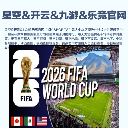
经典案例
友谊赛精彩对决罗威与瑞典
球队激情碰撞展现足球魅力
2026-04-30
在这场友谊赛中，罗威与瑞典球队的对决展现了足球的无
限魅力和激情。双方球队在绿茵场上激烈拼搏，不仅展示
了各自高超的技艺，也让观众感受到足球运动所带来的热