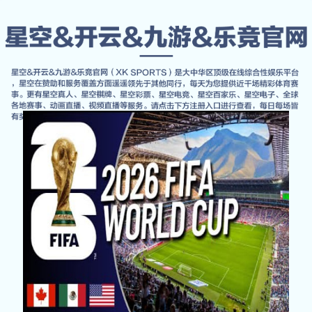
经典案例
国足主场迎战伊朗精彩直播
全程回顾与赛后分析
2026-05-03
在这篇文章中，我们将详细回顾国足主场迎战伊朗的精彩
直播过程，并进行赛后分析。比赛是中国男足在国际赛事
中的重要一役，面对实力强大的伊朗队，国足需要展现出