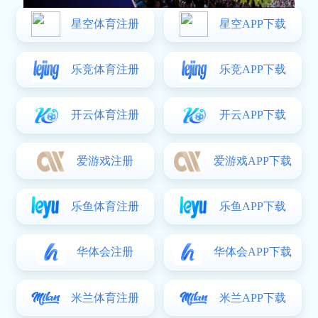
最佳状态来争取胜利。我们将从比赛前的准备、比赛过程
中的精彩瞬间、双方球队表现分析以及赛后的反思与展望
四个方面进行深入探讨。这场对决不仅仅是一场普通的足
球比赛，更是对国足士气和团队协作的一次重要考验，值
得我们细致剖析。
1、比赛前的准备
在本场比赛开始之前，国足进行了充分的备战。教练组针
对伊朗队的特点制定了详细的战术方案，以期能够最大程
度上发挥球员们的优势。球队在训练中注重技术细节和战
术配合，通过模拟实战来提升球员们的默契度。此外，心
理辅导也是备战中的一个重要环节，以帮助球员克服紧张
情绪，更好地应对即将到来的挑战。
同时，现场氛围营造也非常关键。在国家体育场内，大量
热情的球迷提前到达，为球队加油助威。他们准备了横
幅、标语，并积极参与各种欢呼活动，用自己的热情为球
队注入信心。这种主场之利无疑会给国足带来额外的激
励，让球员们更加充满斗志。
此外，媒体对本场比赛也给予了高度关注，各大平台纷纷