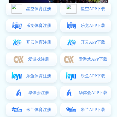
讨论双方的战术特点和球员状态；接着，结合最新的赛事
动态，评估两队近期的表现及其对比赛结果的影响；最
后，我们将根据以上因素进行比分预测，为即将到来的比
赛提供参考。希望通过这篇文章，读者能够对意大利与荷
兰之间的对决有更加全面和深入的理解。
1、历史交锋记录分析
意大利与荷兰在足球历史上有着丰富的交手记录，两队相
遇时总是充满火花。从过往的数据来看，意大利在重大赛
事中相较于荷兰略占上风。在世界杯和欧洲杯等重要比赛
中，意大利曾多次击败荷兰，这为他们积累了心理优势。
然而，在近些年的友谊赛以及欧洲预选赛中，荷兰逐渐找
回状态，多次以较大分差赢下比赛。这表明双方实力正在
接近，再加上年轻一代球员的崛起，使得未来两队对抗愈
发激烈。
通过对历史交锋数据的梳理，可以发现两支球队都有各自
擅长的战术和风格。例如，意大利传统上以防守见长，而
荷兰则以控球和快速反击著称。因此，他们在场上的碰撞
常常会形成有趣而复杂的局面。