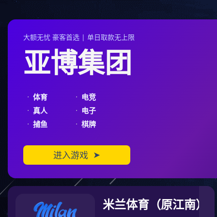
经典案例
成都乒