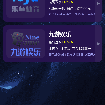
现拼搏精神与团队力
联合会杯比赛中展现了顽强拼搏的精神和卓越的团队力量，成功
重重困难，但凭借着队员们的默契配合、教练的悉心指导以及不
四个方面详细阐述成都乒乓球队的拼搏精神与团队力量，这些方
凝聚力。通过这些分析，我们可以更加深入地理解这支球队所传
情感与信念。
训练成就卓越
合会杯期间进行了严格而系统的训练。每一位队员都明白，只有
整体水平。在教练的带领下，队员们制定了详尽的训练计划，不
质培养。
练团队常常对每一次训练进行回顾与总结。通过录像分析，每位
要改进之处。这种反馈机制使得每名球员都能够不断修正自己的