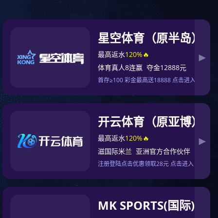
乐竟
经典案例
新闻发布
服务方向
沟通
乐竟体育
会杯特别