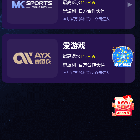
这篇文章中，我们将从四
其次，探讨队员们在比赛
未来的挑战和发展方向。
社会经济水平的提高，市
积极推进羽毛球培训，为
体育事业，将更多资源投
参与体育活动的热情。
整羽毛球发展体系。这一