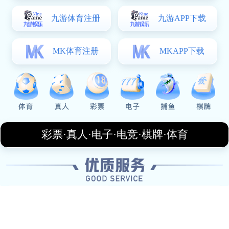
观众提到需要通过更多高强度、高压力的训练来提升选手
们应对复杂局面的能力，从而为未来大赛做好准备。
此外，一些专业分析师指出，除了个人操作外，更重要的
是要搭建起良好的数据分析系统，以帮助选手及时发现自
身不足并加以改进。电子竞技发展至今，不再仅仅依赖于
经验和直觉，而是需要科学化的数据支撑。因此，加强数
据分析能力，将成为提高TES战队整体技术水平的重要一
环。
2、团队协作的重要性
在电子竞技中，团队协作往往是胜负关键所在。从TES此
次争议中，我们可以看到，其内部沟通与配合出现了一定
的问题。在某些比赛中，由于各自为政，各个选手未能有
效地进行信息传递和资源共享，导致机会错失或对敌方策
略反应迟缓。
为了改善这一现象，有必要强调团队内外部交流的重要
性。不少职业战队已经开始引入专业心理顾问，通过日常
沟通练习来增强彼此间的信任感与理解力。同时，他们还
会利用录像回放进行复盘，以便从错误中学习，并促进日