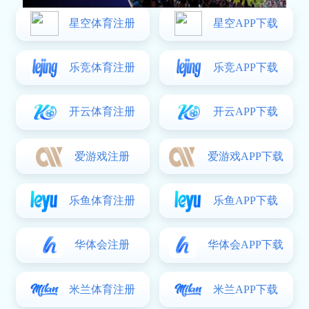
盛会。吉迪纳摩作为主队，拥有雄厚的主场气氛和强大的
战斗力，而亚布洛则以其灵活的战术和顽强的拼搏精神著
称。本文将从球队历史背景、近期状态分析、球员表现及
战术布局等四个方面详细探讨这场强强对决所引发的球迷
期待与热情。
1、球队历史背景
吉迪纳摩成立于1906年，是东欧地区最具历史和影响力的
足球俱乐部之一，曾多次获得国内联赛冠军。在漫长的发
展历程中，吉迪纳摩积累了大量忠实球迷，并培养出了众
多优秀球员，他们在国际舞台上为国家争光。球队辉煌的
历史使得每一场主场比赛都充满了浓厚的竞争氛围。
而亚布洛同样有着悠久的历史，其成立于1921年，在过去
数十年中也取得了不俗的成绩。虽然亚布洛在某些时期内
并未如吉迪纳摩般风光，但他们坚持不懈的发展理念以及
培养青年才俊的策略，为他们赢得了一批坚定支持者。这
种历史传承让双方在本次对决中更显意义。
可以说，这两支球队不仅仅是在争夺胜利，还在为各自辉
煌而战。历史上的交锋记录加深了两队之间微妙而复杂的