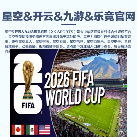
新闻发布
天狼星对阵北雪平精彩直播
全程回顾与赛后分析
2026-03-14
在本场备受瞩目的比赛中，天狼星与北雪平展开了一场激
烈的角逐。文章将对整场比赛进行回顾和分析，从比赛前
的准备、赛中的精彩瞬间、战术分析以及赛后的反思四个