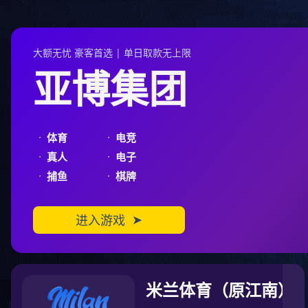
新闻发布
女篮对