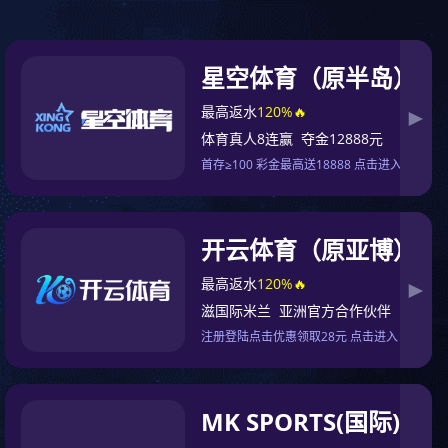
乐竟
经典案例
新闻发布
服务方向
沟通
乐竟体育
彩碰撞谁