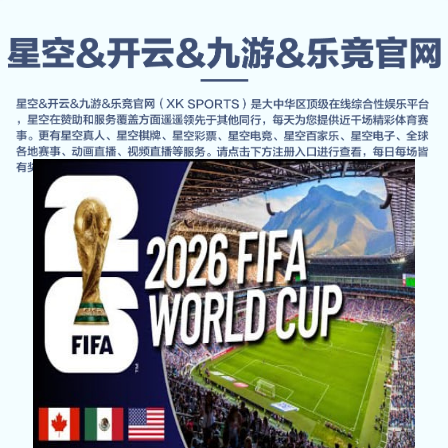
新闻发布
巴西与日本友谊赛精彩回顾
与赛后分析展现两国足球魅
力
2026-03-16
在全球足球的舞台上，巴西与日本的友谊赛无疑是一个引
人瞩目的焦点。这场比赛不仅展示了两国足球的独特魅