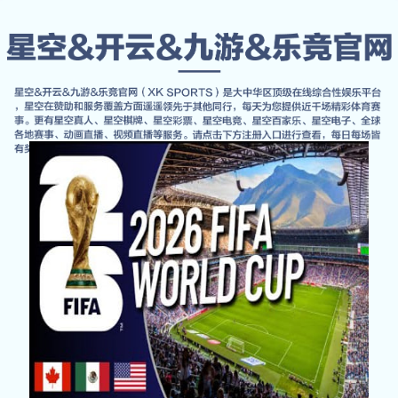
新闻发布
易建联领衔篮网对决活塞展
现中国篮球风采与实力
2026-03-19
在中国篮球的历史长河中，易建联无疑是最具代表性的人
物之一。作为一名优秀的篮球运动员，他不仅在国内赛场
上叱诧风云，也在海外的职业联赛中展现了不凡的实力和