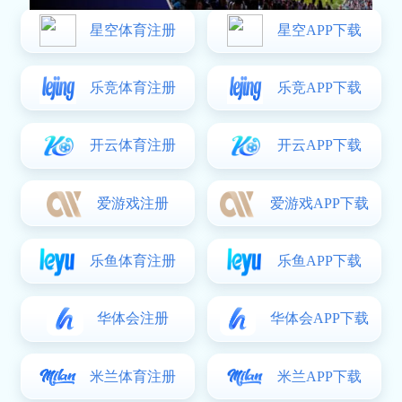
风采。本文将围绕易建联领衔篮网对决活塞这一事件进行
详细分析，探讨其背后蕴含的中国篮球精神与实力。首
先，将从比赛的重要性出发，阐述这场对决对于中国篮球
的象征意义；其次，分析易建联个人表现及其对球队贡
献；第三，讨论篮网队整体战术及团队协作；最后，从全
球视野出发，探讨中国篮球在国际舞台上的地位和未来发
展方向。通过这些方面的解读，希望能够全面展示易建联
及其所代表的中国篮球文化。
大家还在搜:
中国男篮最新消息易建联
易建联在篮网时期阵容
易建联篮网vs活塞全场
易建联在篮网是首发吗
易建联 湖人
易建联篮球
林书豪在篮网是老大吗
李宁cba专用篮球