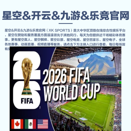
新闻发布
标准列日与根特的对决结果
分析及比赛精彩瞬间回顾
2026-03-19
标准列日与根特的对决是比利时足球联赛中的一场备受瞩
目的比赛，这场比赛不仅吸引了众多足球迷的关注，更是
在赛季中起到了重要的作用。本文将从比赛结果分析、战