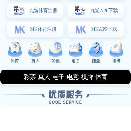
要原因之一。
此外，此次对决还影响到两队后续的心理状态。胜利使得
标准列日在士气上得到极大的提升，而输掉比赛的根特则
需要面对如何调整心态的问题。接下来的几轮赛事，将是
检验两队能否及时调整的重要时刻。
2、战术层面探讨
从战术布阵来看，两队均采取了各自擅长的打法。标准列
日在防守端采用了4231阵型，通过中场人员密集来限制根
特的传控能力。同时，他们前锋线上的速度优势，让球队
能够迅速反击，从而制造威胁。而根特则尝试使用433阵
型，希望通过边路突破来撕开标准列日防线，但由于缺乏
有效配合，效果并不理想。
值得注意的是，在比赛进行到下半场时，双方教练均进行
了人员调整。标准列日通过换上新鲜血液增强攻势，而根
特则试图通过加强中场控制来扭转局势。然而，无论是替
补出场还是原本首发球员，都未能找到破解对方防线的方
法，这也体现出了两队不同阶段所需应对策略的不匹配。
总体来看，本场比赛显示出的战术差异，对于双方后续交
锋或许会带来启示。如何针对对手特点制定有效策略，将