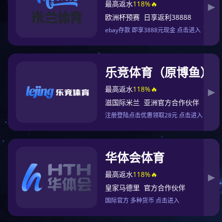
量中笑
2026-03-22
在足球的世界里，甘冈
射，充满悬念。本文将
键球员的表现，以及四
对双方未来的发展做出
1、球队
甘冈足球俱乐部成立于1
一直以来培养了不少优
手时都不轻易放弃。
波多尔则是一支年轻活力
队。波多尔注重攻击型
胜利。
两队虽然风格迥异，但