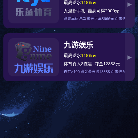
到最后
与波多尔的较量无疑是引人瞩目的焦点。两队实力相当，各有优
从四个方面深入分析这场激战：一是球队历史与背景，二是战术
是比赛中的转折点和最终结果。通过这些角度，我们不仅能更好
合理预测。在这场竞争中，谁能笑到最后，将成为众人关注的焦
历史与背景
901年，是法国历史悠久的球队之一。尽管在过去几十年里的辉
秀球员。甘冈以其坚韧不拔的精神和强大的团队凝聚力而闻名，
十足的球队，他们自上世纪90年代以来崭露头角，并逐渐发展
足球，以快速传递和灵活跑位著称。他们希望通过积极进攻来压
都有着雄厚的球迷基础和丰富的历史底蕴。这种背景为即将到来