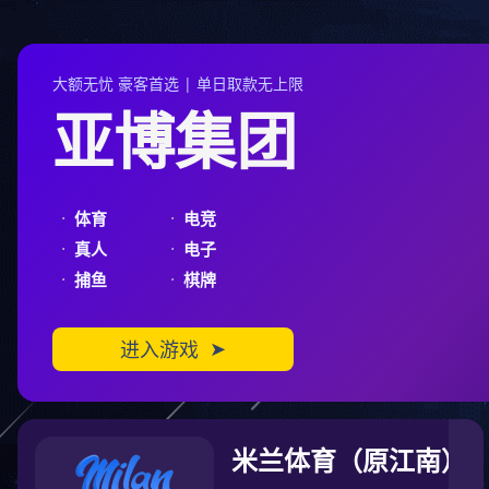
新闻发布
甘冈与