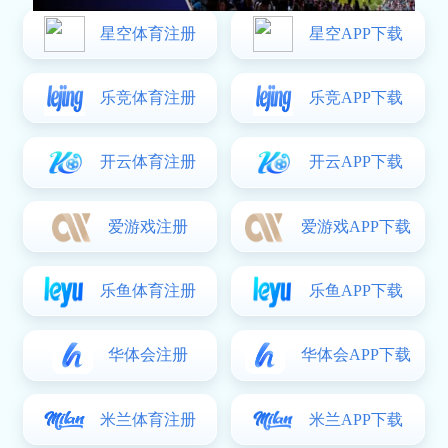
本文将从四个方面详细分析这一事件的意义和影响：首
先，约基奇的个人成就及其对球队的贡献；其次，掘金队
在本赛季的发展历程；第三，西部联盟竞争环境的变化；
最后，约基奇和掘金队未来展望。通过这些分析，我们可
以更加深入地理解这位篮球巨星以及他所带领的球队在当
今NBA中的重要性。
1、约基奇的个人成就
尼科拉·约基奇作为掘金队的核心球员，其个人能力毋庸置
疑。他以全面的技术特点而闻名，包括出色的传球、投篮
和篮板能力。在最近的一场比赛中，他不仅拿下了三双，
而且创造了历史新高，再次让人们见识到他的天赋与努
力。
这场比赛中，约基奇的数据令人瞩目，不仅得分达到惊人
的水平，还成功抢下大量篮板，并为队友送出了精准无误
的助攻。这一切都体现了他的全能型球员特质，他能够同
时影响比赛多个方面，这也正是他成为MVP候选人的原因
之一。
更为重要的是，约基奇所取得的三双记录，不仅是对他个