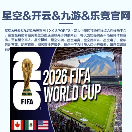
新闻发布
约基奇三双创历史新高掘金
队强势锁定西部第一位置
2026-03-23
在2023年NBA赛季中，约基奇以其卓越的表现再次证明
了自己的实力，他不仅在比赛中完成了三双的壮举，还创
下了历史新高，使得掘金队强势锁定了西部第一的位置。