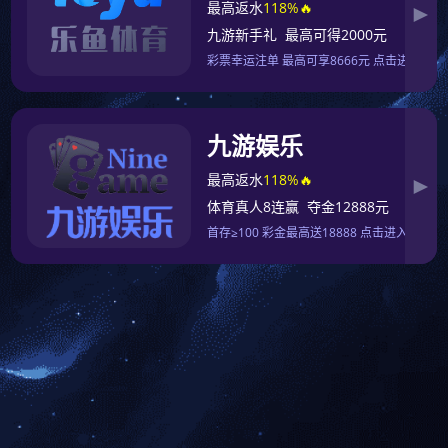
赛一场引人瞩目的对决发生在力帆与恒大之间。这场比赛不仅是两
人能力的全面比拼。本文将从四个方面详细回顾这场精彩对决，
过程中的关键时刻，以及赛后总结与反思。通过这些内容，读者
，以及它对中国足球发展的启示。
背景分析
，力帆与恒大的遭遇战备受关注。力帆作为一支新兴球队，在过去
霸主，曾多次夺得联赛冠军。这场比赛对于力帆来说，是一次难
己的实力。
状态巅峰期，队内众星云集，拥有经验丰富的球员。而力帆虽然
屈不挠的斗志，也让人们期待他们能创造奇迹。因此，这场比赛
此次对决充满热情。力帆主场气氛热烈，而恒大的支持者同样声