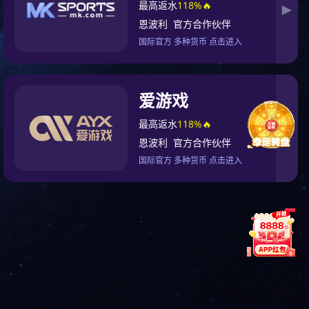
支球队的较量，更是战
包括比赛背景分析、双方
将更深入地了解这场激动
几个赛季中逐渐崭露头
得的挑战机会，他们希望
实力相对较弱，但他们凭
不仅关乎积分，更是一场
势浩荡，为球队加油助