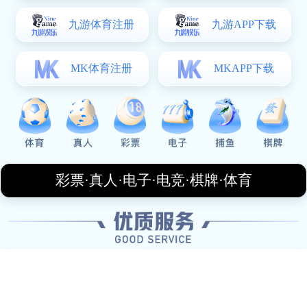
2、球员表现与明星效应
在任何一场重要比赛中，球员个人表现往往会直接影响到
比赛结果。在本场对决中，东方队的核心前锋状态火热，
他不仅具备出色的进攻能力，更在关键时刻能够挺身而
出，为球队打入制胜进球。同时，他们还有几名年轻小将
表现抢眼，为整个团队注入了新的活力。
相比之下，恒大的阵容星光熠熠，他们拥有众多国际级别
的大牌球员。其中，中场指挥官以其卓越的组织能力和控
球技巧成为比赛中的关键人物。此外，一名外援前锋也常
常以速度和力量撕裂对方防线，为恒大带来不少进攻机
会。这种明星效应无疑增强了恒大的竞争力。
然而，单靠个人能力并不足以赢得比赛，团队协作同样至
关重要。因此，在本场较量中，两队如何发挥各自球员特
长，将成为决定胜负的重要因素。
3、战术分析与执行
从战术角度来看，这场比赛将是技术流派与身体对抗风格
的一次碰撞。东方队主教练擅长细腻传控打法，通过精准
传递寻找破绽，而这种风格在面对防守稳固且反击迅速的