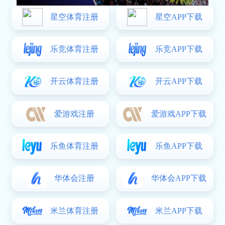
从四个方面深入探讨这场激烈对抗的魅力所在，包括双方
球队的历史背景、球员表现、战术分析以及未来展望。通
过这些分析，我们将一同揭开这场精彩对决背后的故事，
并思考谁能在最终中笑到最后。
1、两队历史背景
东方队和恒大都是中国足球超级联赛中的劲旅，各自有着
辉煌的历史和丰富的传统。东方队成立于2000年，其发展
历程可谓波澜壮阔，从初创时期的小球队逐步成长为如今
的一支强队。他们曾多次获得国内杯赛冠军，在球迷心中
树立了良好的口碑。
而恒大则是近年来崛起最快的球队之一，自2010年成立以
来，短短几年内便夺得了多个联赛冠军及亚冠联赛冠军。
凭借雄厚的资金投入和顶级教练团队，恒大迅速成为了中
国足球乃至亚洲足坛的一面旗帜。他们不仅在国内赛事中
屡屡获胜，还积极参与国际赛事，提升了整体实力。
两队在过去交手记录上也颇具竞争性，每次相遇都引发球
迷热切期待。这种历史积淀让他们之间的较量充满了更多
的不确定性与戏剧性，也让这场巅峰对决更具观赏价值。