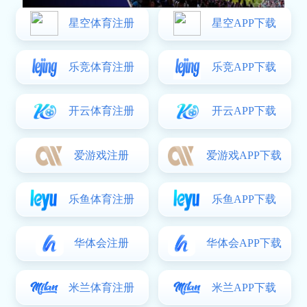
球员们技术水平的比拼，更是教练策略和团队配合的较
量。内政联队以其稳固的防守和灵活的进攻体系著称，而
卡沙则以快速反击和高压逼抢闻名于世。在这场比赛中，
双方都展现了各自独特的战术风格，并在此过程中揭示出
球队的真实实力。本文将从球队实力、战术布置、关键球
员表现以及比赛结果四个方面详细探讨这场对决所蕴含的
深意。
1、球队实力分析
首先，内政联队在过去几个赛季中表现稳定，其整体实力
得到了广泛认可。球队拥有一批经验丰富且技艺精湛的球
员，他们不仅具备个人能力，还能很好地融入到团队之
中。尤其是在防守端，内政联队通过严密的防线有效遏制
对手进攻，为球队提供了强有力的保障。
相比之下，卡沙虽然在历史上并不如内政联队辉煌，但近
年来凭借着年轻球员的崛起逐渐显露出潜力。尤其是在速
度和体能方面，卡沙的年轻球员展现出了超强竞争力，使
得他们能够在攻防转换中占得先机。这种新旧交替让卡沙
逐渐形成了一支充满活力与斗志的球队。