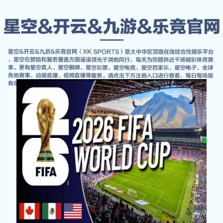
新闻发布
切尔西迎战格里姆斯比期待
精彩对决球迷热情高涨助威
球队奋战
2026-04-24
在即将到来的切尔西与格里姆斯比的对决中，球迷们充满
了期待和热情。这场比赛不仅是两队实力的较量，更是球