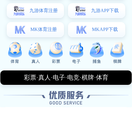
综合来看，两队在状态上的差异或许会影响到比赛结果。
切尔西需要充分利用主场之利，而格里姆斯比则要发挥出
自己的优势，以求在客场争取佳绩。这样的较量无疑会为
观众带来不少惊喜。
2、战术布局探讨
在战术方面，切尔西采用的是一种快速传递和高位压迫相
结合的打法，这种方式使得他们能够迅速控制比赛节奏，
并有效地打击对方防线。他们通常通过边路突破寻找进攻
机会，同时后卫线也会适时上压，为前锋创造更多空间。
而格里姆斯比则更倾向于整体防守反击，他们注重严密防
守，通过组织良好的后防线来抵挡住对手的攻击。一旦获
得控球权，他们会迅速利用速度快的小前锋进行反击，以
此寻求打破僵局的方法。因此，在这场对决中，两者之间
截然不同的战术风格，将会碰撞出怎样的火花值得关注。
总体而言，这样不同风格球队之间的碰撞，无疑将为观众
奉献一场策略与智慧并重的精彩赛事。不论最终胜负如
何，都将成为双方教练检验各自战术的重要一役。
3、球迷氛围体验