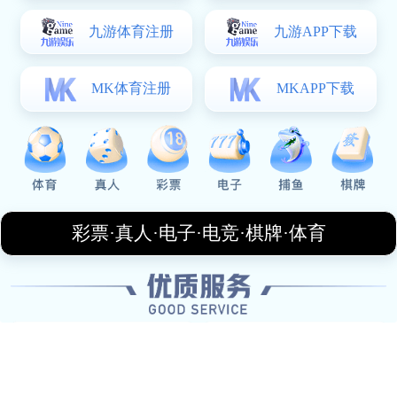
之间也存在着较强的竞争意识，这使得双方都渴望在这场
比赛中取得胜利，从而为自己赢得荣誉。
2、比赛过程中的精彩瞬间
随着哨声响起，比赛正式开始。在开局阶段，双方都采取
了较为谨慎的策略，以观察对方的动向。然而不久后，巴
西队凭借其快速反击打破僵局，一次精彩传球后迅速推进
至禁区内，由明星前锋完成进球，引发现场观众热烈欢
呼。
随后，奥地利队并没有被早早失球所打击，他们开始调整
战术，加强控球率，并积极寻找机会反击。经过几轮有威
胁的进攻后，他们终于抓住了一次定位球机会，通过精准
头球将比分扳平，这一刻让所有奥地利支持者欣喜若狂。
整场比赛中，多次出现惊险时刻。例如，在下半场末段，
巴西门将上演了一记极具难度的扑救，将对方的一脚近距
离射门化解。而奥地利队则利用角球制造威胁，大大增强
了比赛观赏性。这些精彩瞬间成为本场赛事的重要亮点，
让人印象深刻。
3、双方球队战术运用