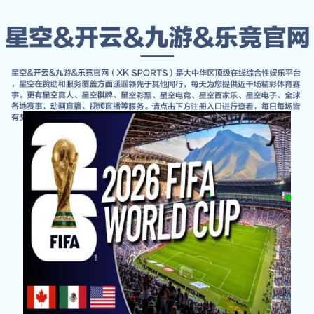
新闻发布
奥地利与巴西精彩对决直播
全程回顾与分析
2026-05-07
在足球的世界里，奥地利与巴西这场精彩对决吸引了无数
球迷的目光。这场比赛不仅是两国足球实力的较量，更是
战术、技巧和心理素质的全面比拼。本文将从四个方面对