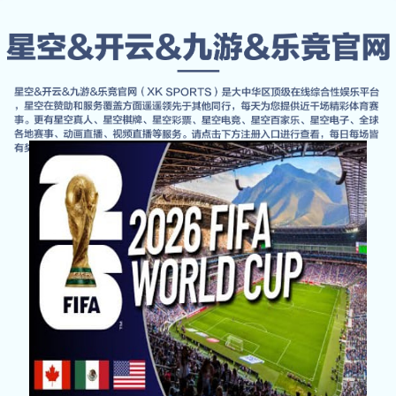
新闻发布
山东鲁能迎战大连哈尔滨全
力争胜展现球队实力与斗志
2026-05-10
本文将围绕“山东鲁能迎战大连哈尔滨全力争胜展现球队实
力与斗志”的主题，深入探讨比赛的背景、鲁能队的战术分
析、球员的状态以及球迷的支持。在这场备受瞩目的比赛