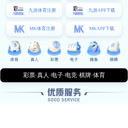
术布局旨在充分发挥每位球员的特长，并提高整体竞争
力。针对大连哈尔滨这一对手，鲁能需要特别注意防线的
稳固性，以避免被对方快速反击。
在人员配置上，主教练将继续依赖核心球员，通过合理调
配阵容来增强中场控制力，从而为前锋线创造更多机会。
同时，对于大连队的一些关键球员，如外援前锋等，也需
要制定相应防守策略，以减少其威胁。
此外，在比赛过程中，及时调整战术也是成功的重要因素
之一。如果局势不如预期，教练组必须迅速做出反应，对
阵型进行适当调整，以确保球队始终保持竞争力。
3、球员状态与表现
球员个人状态是决定一场比赛成败的重要因素。山东鲁能
近期几名关键球员状态回暖，包括攻击线上的主力前锋以
及中场组织者，他们都展现出了良好的竞技状态。这些核
心球员如果能够保持这种状态，将极大提升全队的表现。
同时，新加入球队的新援也逐渐融入到集体中，他们带来
的新鲜血液无疑为球队注入了活力
乐竟官方网站
。在训练
期间，这些新人的表现引起了教练组的高度关注，也让人