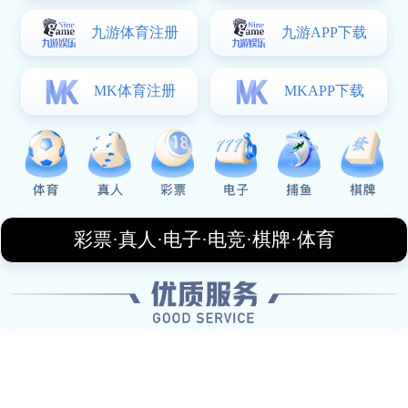
2、裁判执法背景与挑战
主裁判在这场高压比赛中的表现不容小觑，他必须面对来
自两个顶级俱乐部和数万观众施加的巨大压力。在这样的
重要赛事中，每一个决定都可能左右比赛结果，因此他需
要保持高度集中和公正。
然而，近年来足球赛事中的暴力行为和技术手段的发展，
使得裁判断策变得愈加困难。例如，VAR（视频助理裁
判）系统虽然旨在减少误判，却在实际操作中经常产生更
多争议。一些人认为VAR会干扰裁判断策，而另一些人则
希望它能提供更准确的数据支持。
再者，不同联赛、不同地区对于规则解释也存在差异，这
给国际赛事中的执法增加了额外难度。如何确保统一标
准，是当今足坛亟待解决的问题，也是本场比赛争议的重
要因素之一。
3、双方球队及球迷反应
针对这些有争议的判罚，两队教练均表达了各自的不满。
巴黎主帅强调球队受到了明显的不公正待遇，并表示这种
情况需要引起足协重视。他指出，如果继续如此，将损害